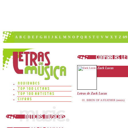
A
B
C
D
E
F
G
H
I
J
K
L
M
N
O
P
Q
R
S
T
U
V
W
X
Y
Z
0/9
Zack Lucas
Letras de Zack Lucas
BIRDS OF A FEATHER (remix)