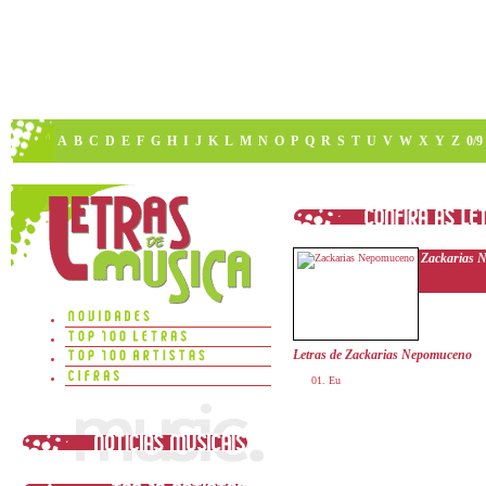
A
B
C
D
E
F
G
H
I
J
K
L
M
N
O
P
Q
R
S
T
U
V
W
X
Y
Z
0/9
Zackarias 
Letras de Zackarias Nepomuceno
Eu