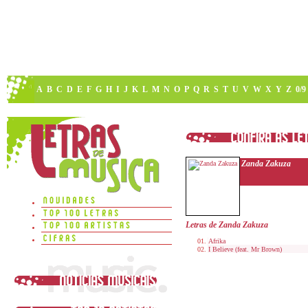
A
B
C
D
E
F
G
H
I
J
K
L
M
N
O
P
Q
R
S
T
U
V
W
X
Y
Z
0/9
Zanda Zakuza
Letras de Zanda Zakuza
Afrika
I Believe (feat. Mr Brown)