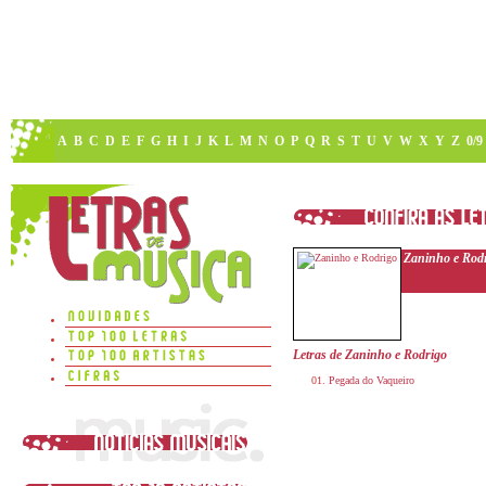
A
B
C
D
E
F
G
H
I
J
K
L
M
N
O
P
Q
R
S
T
U
V
W
X
Y
Z
0/9
Zaninho e Rod
Letras de Zaninho e Rodrigo
Pegada do Vaqueiro