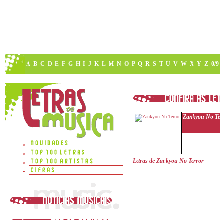
A
B
C
D
E
F
G
H
I
J
K
L
M
N
O
P
Q
R
S
T
U
V
W
X
Y
Z
0/9
Zankyou No Te
Letras de Zankyou No Terror