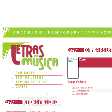
A
B
C
D
E
F
G
H
I
J
K
L
M
N
O
P
Q
R
S
T
U
V
W
X
Y
Z
0/9
Zann
Letras de Zann
Bis Aufs Messer
Conversation
Egotrip.com