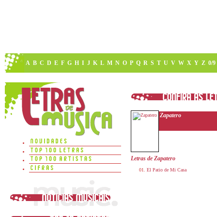
A
B
C
D
E
F
G
H
I
J
K
L
M
N
O
P
Q
R
S
T
U
V
W
X
Y
Z
0/9
Zapatero
Letras de Zapatero
El Patio de Mi Casa