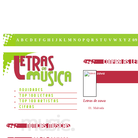
A
B
C
D
E
F
G
H
I
J
K
L
M
N
O
P
Q
R
S
T
U
V
W
X
Y
Z
0/9
zawa
Letras de zawa
Malvada