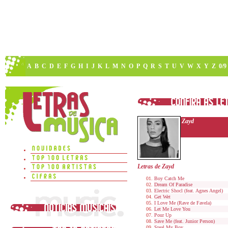
A
B
C
D
E
F
G
H
I
J
K
L
M
N
O
P
Q
R
S
T
U
V
W
X
Y
Z
0/9
Zayd
Letras de Zayd
Boy Catch Me
Dream Of Paradise
Electric Shocl (feat. Agnes Angel)
Get Wet
I Love Me (Rave de Favela)
Let Me Love You
Pour Up
Save Me (feat. Junior Person)
Steal My Boy