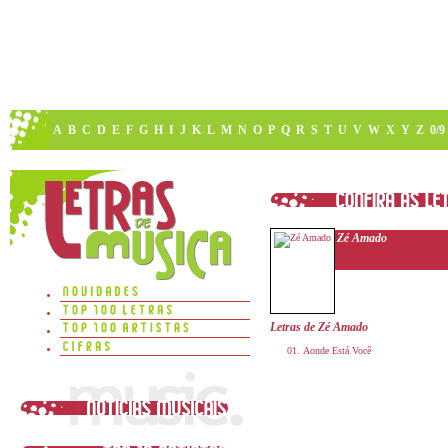
A
B
C
D
E
F
G
H
I
J
K
L
M
N
O
P
Q
R
S
T
U
V
W
X
Y
Z
0/9
Zé Amado
Letras de Zé Amado
Aonde Está Você