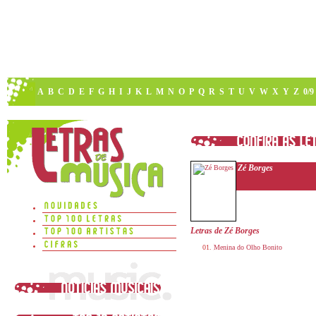
A
B
C
D
E
F
G
H
I
J
K
L
M
N
O
P
Q
R
S
T
U
V
W
X
Y
Z
0/9
Zé Borges
Letras de Zé Borges
Menina do Olho Bonito