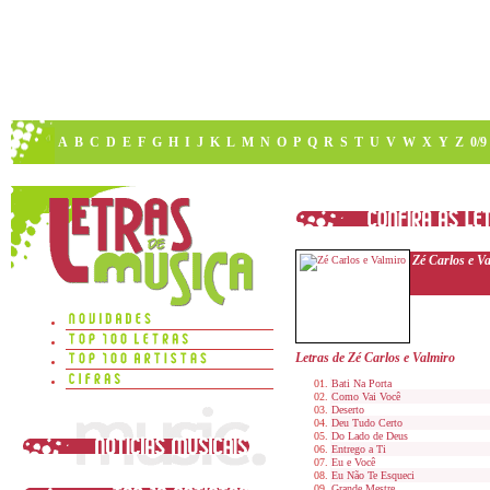
A
B
C
D
E
F
G
H
I
J
K
L
M
N
O
P
Q
R
S
T
U
V
W
X
Y
Z
0/9
Zé Carlos e V
Letras de Zé Carlos e Valmiro
Bati Na Porta
Como Vai Você
Deserto
Deu Tudo Certo
Do Lado de Deus
Entrego a Ti
Eu e Você
Eu Não Te Esqueci
Grande Mestre