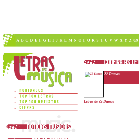
A
B
C
D
E
F
G
H
I
J
K
L
M
N
O
P
Q
R
S
T
U
V
W
X
Y
Z
0/9
Zé Damas
Letras de Zé Damas