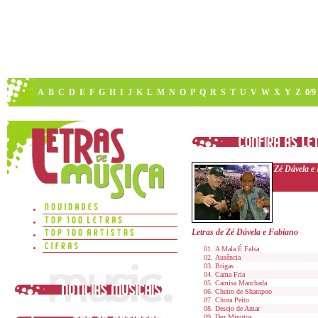
A
B
C
D
E
F
G
H
I
J
K
L
M
N
O
P
Q
R
S
T
U
V
W
X
Y
Z
0/9
Zé Dávela e
Letras de Zé Dávela e Fabiano
A Mala É Falsa
Ausência
Brigas
Cama Fria
Camisa Manchada
Cheiro de Shampoo
Chora Peito
Desejo de Amar
Dez Minutos