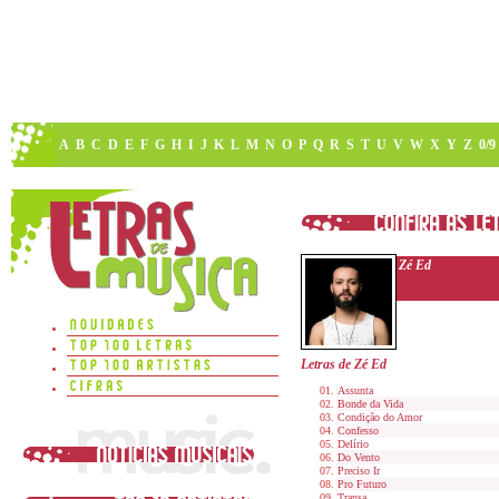
A
B
C
D
E
F
G
H
I
J
K
L
M
N
O
P
Q
R
S
T
U
V
W
X
Y
Z
0/9
Zé Ed
Letras de Zé Ed
Assunta
Bonde da Vida
Condição do Amor
Confesso
Delírio
Do Vento
Preciso Ir
Pro Futuro
Transa