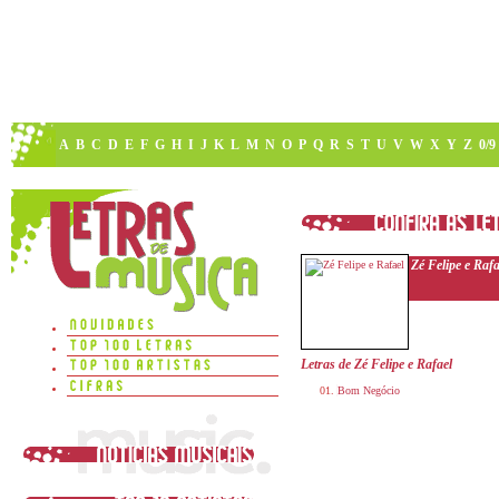
A
B
C
D
E
F
G
H
I
J
K
L
M
N
O
P
Q
R
S
T
U
V
W
X
Y
Z
0/9
Zé Felipe e Rafa
Letras de Zé Felipe e Rafael
Bom Negócio