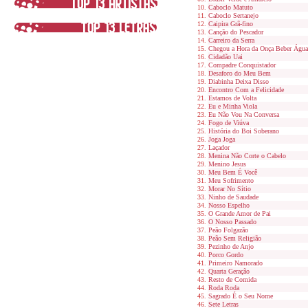
Caboclo Matuto
Caboclo Sertanejo
Caipira Grã-fino
Canção do Pescador
Carreiro da Serra
Chegou a Hora da Onça Beber Água
Cidadão Uai
Compadre Conquistador
Desaforo do Meu Bem
Diabinha Deixa Disso
Encontro Com a Felicidade
Estamos de Volta
Eu e Minha Viola
Eu Não Vou Na Conversa
Fogo de Viúva
História do Boi Soberano
Joga Joga
Laçador
Menina Não Corte o Cabelo
Menino Jesus
Meu Bem É Você
Meu Sofrimento
Morar No Sítio
Ninho de Saudade
Nosso Espelho
O Grande Amor de Pai
O Nosso Passado
Peão Folgazão
Peão Sem Religião
Pezinho de Anjo
Porco Gordo
Primeiro Namorado
Quarta Geração
Resto de Comida
Roda Roda
Sagrado É o Seu Nome
Sete Letras