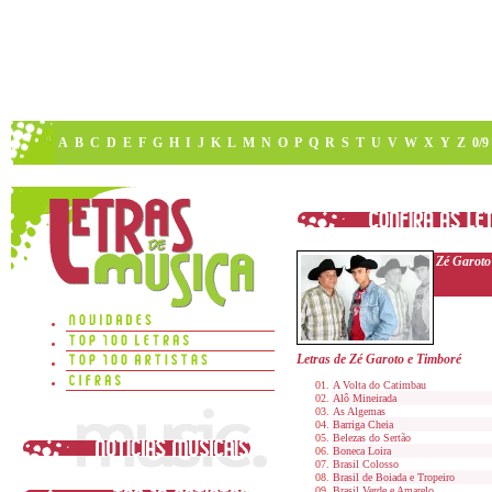
A
B
C
D
E
F
G
H
I
J
K
L
M
N
O
P
Q
R
S
T
U
V
W
X
Y
Z
0/9
Zé Garoto
Letras de Zé Garoto e Timboré
A Volta do Catimbau
Alô Mineirada
As Algemas
Barriga Cheia
Belezas do Sertão
Boneca Loira
Brasil Colosso
Brasil de Boiada e Tropeiro
Brasil Verde e Amarelo