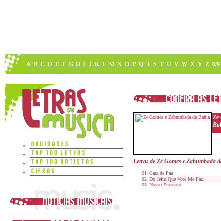
A
B
C
D
E
F
G
H
I
J
K
L
M
N
O
P
Q
R
S
T
U
V
W
X
Y
Z
0/9
Zé
Ba
Letras de Zé Gomes e Zabumbada d
Cara de Pau
Do Jeito Que Você Me Faz.
Nosso Encontro