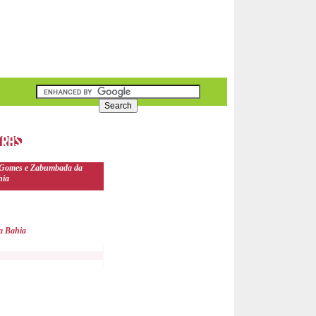
 Gomes e Zabumbada da
hia
a Bahia