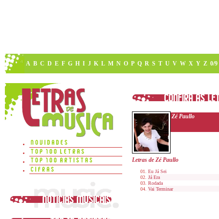
A
B
C
D
E
F
G
H
I
J
K
L
M
N
O
P
Q
R
S
T
U
V
W
X
Y
Z
0/9
Zé Paullo
Letras de Zé Paullo
Eu Já Sei
Já Era
Rodada
Vai Terminar