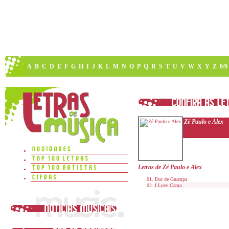
A
B
C
D
E
F
G
H
I
J
K
L
M
N
O
P
Q
R
S
T
U
V
W
X
Y
Z
0/9
Zé Paulo e Alex
Letras de Zé Paulo e Alex
Dor de Guampa
I Love Cama